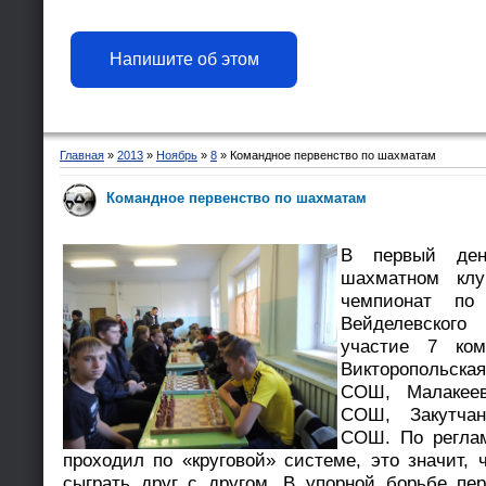
Напишите об этом
Главная
»
2013
»
Ноябрь
»
8
» Командное первенство по шахматам
Командное первенство по шахматам
В первый ден
шахматном клу
чемпионат по
Вейделевского
участие 7 ком
Викторопольск
СОШ, Малакеев
СОШ, Закутчан
СОШ. По реглам
проходил по «круговой» системе, это значит,
сыграть друг с другом. В упорной борьбе пе