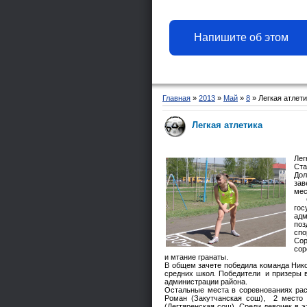
Напишите об этом
Главная
»
2013
»
Май
»
8
» Легкая атлети
Легкая атлетика
Лег
Ста
Дол
за
мес
Со
го
адм
по
спо
Сор
сор
и мтание гранаты.
В общем зачете победила команда Нико
средних школ. Победители и призеры 
администрации района.
Остальные места в соревнованиях рас
Роман (Закутчанская сош), 2 место 
(Дегтяренская сош). Среди девочек в 