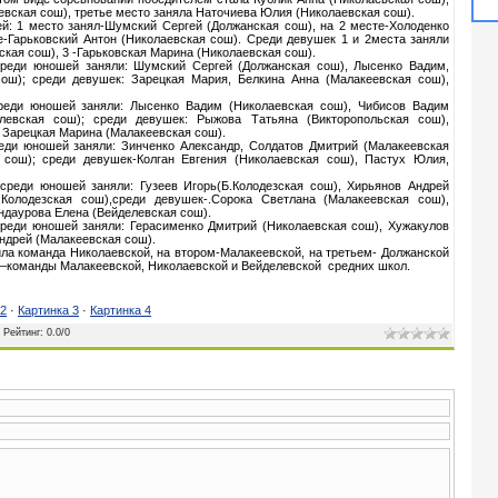
евская сош), третье место заняла Наточиева Юлия (Николаевская сош).
й: 1 место занял-Шумский Сергей (Должанская сош), на 2 месте-Холоденко
е-Гарьковский Антон (Николаевская сош). Среди девушек 1 и 2места заняли
кая сош), 3 -Гарьковская Марина (Николаевская сош).
среди юношей заняли: Шумский Сергей (Должанская сош), Лысенко Вадим,
ош); среди девушек: Зарецкая Мария, Белкина Анна (Малакеевская сош),
реди юношей заняли: Лысенко Вадим (Николаевская сош), Чибисов Вадим
елевская сош); среди девушек: Рыжова Татьяна (Викторопольская сош),
 Зарецкая Марина (Малакеевская сош).
еди юношей заняли: Зинченко Александр, Солдатов Дмитрий (Малакеевская
 сош); среди девушек-Колган Евгения (Николаевская сош), Пастух Юлия,
среди юношей заняли: Гузеев Игорь(Б.Колодезская сош), Хирьянов Андрей
.Колодезская сош),среди девушек-.Сорока Светлана (Малакеевская сош),
ндаурова Елена (Вейделевская сош).
среди юношей заняли: Герасименко Дмитрий (Николаевская сош), Хужакулов
ндрей (Малакеевская сош).
ла команда Николаевской, на втором-Малакеевской, на третьем- Должанской
х –команды Малакеевской, Николаевской и Вейделевской средних школ.
 2
·
Картинка 3
·
Картинка 4
|
Рейтинг
:
0.0
/
0