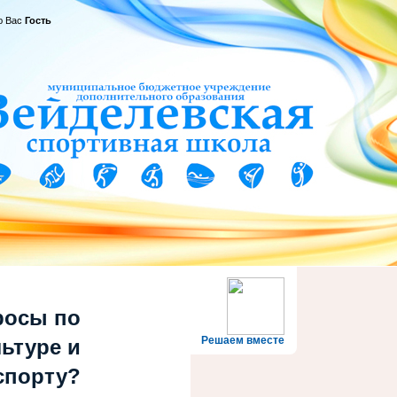
ю Вас
Гость
росы по
Решаем вместе
ьтуре и
спорту?