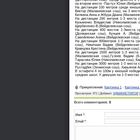
на втором месте -Пастух Юлия (Вейдел
На дистанции 100 метров среди юноше
Виктор (Малакеевская сош), на 3 мест
Белкина Анна и Жбура Диана (Малакеевс
На дистанции 200 метров 1-3 места 
Казьменко Владислав (Николаевская с
Щербаченко В.(Вейделевская сош).
На дистанции 400 местов 1-3места с
(Должанская сош), Кунцев А. (Вейд
Самойленко Алена (Вейделевская сош),
На дистанции 800метров 1-3 места ср
сош), Никичкин Вадим (Вейделевская
Кравцова Крестина (Вейделевская сош).
На дистанции 1500 метров 1-3 места 
(Малакеевская сош),Гузеев Вадим (Б
Тарасова Юлия (Николаевская сош), Ка
На дистанции 3000 метров 1-3 места 
Рухтадбек (Зенинская сош), Хирьянов А
В эстафете 4 по 100м у юношей победи
средних школ. У девушек на 1-3 места
Прикрепления
:
Картинка 1
·
Картинка
Просмотров
: 871 |
Добавил
:
АДМИНИСТРАТОР
Всего комментариев
:
0
Имя *:
Email *: