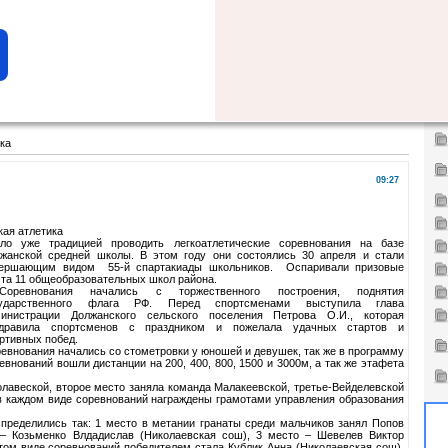
ка
09:27
кая атлетика
ло уже традицией проводить легкоатлетические соревнования на базе
жанской средней школы. В этом году они состоялись 30 апреля и стали
вершающим видом 55-й спартакиады школьников. Оспаривали призовые
та 11 общеобразовательных школ района.
ревнования начались с торжественного построения, поднятия
сударственного флага РФ. Перед спортсменами выступила глава
инистрации Должанского сельского поселения Петрова О.И., которая
здравила спортсменов с праздником и пожелала удачных стартов и
ртивных побед.
евнования начались со стометровки у юношей и девушек, так же в программу
евнований вошли дистанции на 200, 400, 800, 1500 и 3000м, а так же этафета
лавеской, второе место заняла команда Малакеевской, третье-Вейделевской
в каждом виде соревнований награждены грамотами управления образования
пределились так: 1 место в метании гранаты среди мальчиков занял Попов
– Козьменко Влдадислав (Николаевская сош), 3 место – Шевелев Виктор
этом виде соревнований победителем стала Кублик Анна (Николаевская сош),