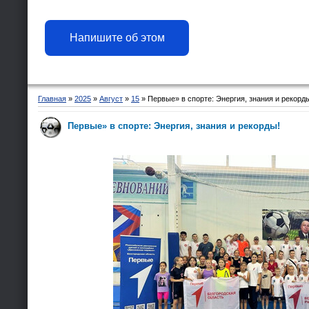
Напишите об этом
Главная
»
2025
»
Август
»
15
» Первые» в спорте: Энергия, знания и рекорд
Первые» в спорте: Энергия, знания и рекорды!