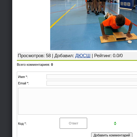
Просмотров
: 58 |
Добавил
:
ДЮСШ
|
Рейтинг
:
0.0
/
0
Всего комментариев
:
0
Имя *:
Email *:
Код *: