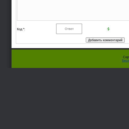
Код *:
Cop
Бесп